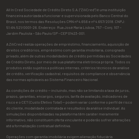
All In Cred Sociedade de Crédito Direto S.A. ("ZiliCred") é uma instituição
financeira autorizada a funcionar e supervisionada pelo Banco Central do
Brasil, nos termos das Resoluções CMN nº 4.656 e nº 4.657/2018. CNPJ:
51.414.521/0001-26. Endereço: Rua José Maria Lisboa, 757 – Conj. 107 –
Jardim Paulista – São Paulo/SP – CEP 01423-001.
A ZiliCred realiza operações de empréstimo, financiamento, aquisição de
direitos creditórios, empréstimo com garantia imobiliária, consignado
privado, além de outras modalidades de crédito permitidas às Sociedades
de Crédito Direto, por meio de sua plataforma eletrônica própria. Todos os
produtos estão sujeitos a políticas internas, critérios técnicos de análise
de crédito, verificação cadastral, requisitos de compliance e observância
das normas aplicáveis ao Sistema Financeiro Nacional.
As condições de crédito — incluindo, mas não se limitando a taxa de juros,
prazos, garantias, encargos, seguros, tarifa de avaliação, indicadores de
risco e o CET (Custo Efetivo Total) — podem variar conforme o perfil de risco
do cliente, modalidade contratada e resultados da análise individual. As
simulações disponibilizadas na plataforma têm caráter meramente
informativo, não constituem oferta vinculante e poderão sofrer alterações
até a formalização contratual definitiva.
Operações com garantia imobiliária exigem alienação fiduciária