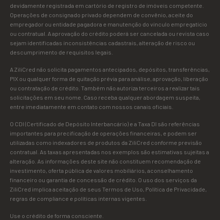
devidamente registrada em cartório de registro de imóveis competente.
Operações de consignado privado dependem de convênio, aceite do
empregador ou entidade pagadora e manutenção do vínculo empregatício
ou contratual. A aprovação do crédito poderá ser cancelada ou revista caso
sejam identificadas inconsistências cadastrais, alteração de risco ou
descumprimento de requisitos legais.
A ZiliCred não solicita pagamentos antecipados, depósitos, transferências,
PIX ou qualquer forma de quitação prévia para análise, aprovação, liberação
ou contratação de crédito. Também não autoriza terceiros a realizar tais
solicitações em seu nome. Caso receba qualquer abordagem suspeita,
entre imediatamente em contato com nossos canais oficiais.
O CDI (Certificado de Depósito Interbancário) e a Taxa DI são referências
importantes para precificação de operações financeiras, e podem ser
utilizadas como indexadores de produtos da ZiliCred conforme previsão
contratual. As taxas apresentadas nos exemplos são estimativas sujeitas a
alteração. As informações deste site não constituem recomendação de
investimento, oferta pública de valores mobiliários, aconselhamento
financeiro ou garantia de concessão de crédito. O uso dos serviços da
ZiliCred implica aceitação de seus Termos de Uso, Política de Privacidade,
regras de compliance e políticas internas vigentes.
Use o crédito de forma consciente.