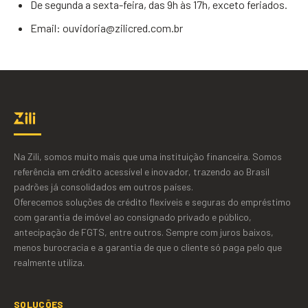
De segunda a sexta-feira, das 9h às 17h, exceto feriados.
Email: ouvidoria@zilicred.com.br
Na Zili, somos muito mais que uma instituição financeira. Somos
referência em crédito acessível e inovador, trazendo ao Brasil
padrões já consolidados em outros países.
Oferecemos soluções de crédito flexíveis e seguras do empréstimo
com garantia de imóvel ao consignado privado e público,
antecipação de FGTS, entre outros. Sempre com juros baixos,
menos burocracia e a garantia de que o cliente só paga pelo que
realmente utiliza.
SOLUÇÕES