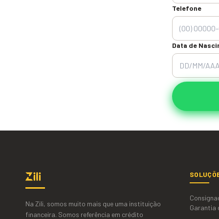
Telefone
Data de Nasc
SOLUÇÕ
Consigna
Na Zili, somos muito mais que uma instituição
Garantia 
financeira. Somos referência em crédito