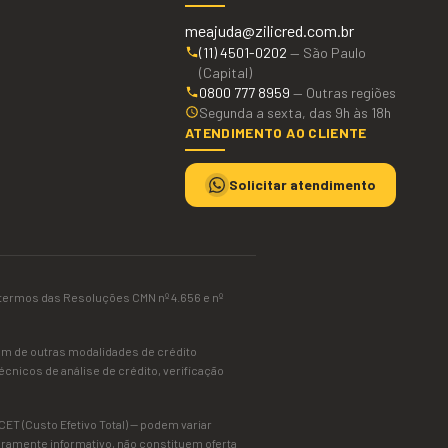
meajuda@zilicred.com.br
(11) 4501-0202
—
São Paulo
(Capital)
0800 777 8959
—
Outras regiões
Segunda a sexta, das 9h às 18h
ATENDIMENTO AO CLIENTE
Solicitar atendimento
os termos das Resoluções CMN nº 4.656 e nº
lém de outras modalidades de crédito
écnicos de análise de crédito, verificação
CET (Custo Efetivo Total) — podem variar
meramente informativo, não constituem oferta