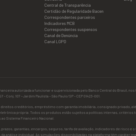
Central de Transparência
Certidão de Regularidade Bacen
Correspondentes parceiros
Indicadores MCB
Correspondentes suspensos
Canal de Denúncia
Canal LGPD
o financeira autorizada a funcionar e supervisionada pelo Banco Central do Brasil, n
 – Conj. 107 – Jardim Paulista – São Paulo/SP – CEP 01423-001.
 direitos creditórios, empréstimo com garantia imobiliária, consignado privado, a
etrônica própria. Todos os produtos estão sujeitos a políticas internas, critérios t
s ao Sistema Financeiro Nacional.
 prazos, garantias, encargos, seguros, tarifa de avaliação, indicadores de risco e o 
s da análise individual. As simulações disponibilizadas na plataforma têm caráter 