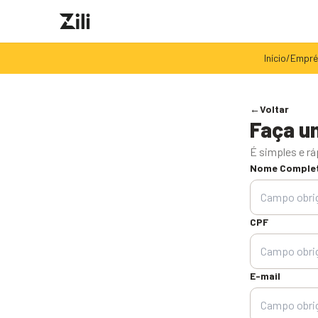
Início
/
Empré
←
Voltar
Faça u
É simples e r
Nome Comple
CPF
E-mail