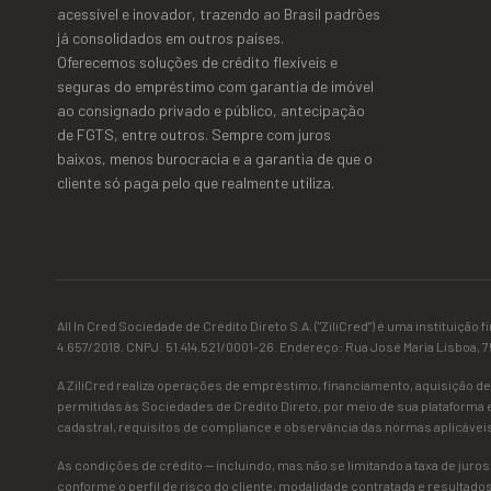
acessível e inovador, trazendo ao Brasil padrões
já consolidados em outros países.
Oferecemos soluções de crédito flexíveis e
seguras do empréstimo com garantia de imóvel
ao consignado privado e público, antecipação
de FGTS, entre outros. Sempre com juros
baixos, menos burocracia e a garantia de que o
cliente só paga pelo que realmente utiliza.
All In Cred Sociedade de Crédito Direto S.A. ("ZiliCred") é uma instituiçã
4.657/2018. CNPJ: 51.414.521/0001-26. Endereço: Rua José Maria Lisboa, 757
A ZiliCred realiza operações de empréstimo, financiamento, aquisição de
permitidas às Sociedades de Crédito Direto, por meio de sua plataforma el
cadastral, requisitos de compliance e observância das normas aplicávei
As condições de crédito — incluindo, mas não se limitando a taxa de juros,
conforme o perfil de risco do cliente, modalidade contratada e resultado