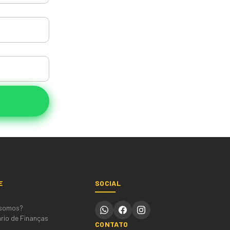
E
SOCIAL
somos?
rio de Finanças
CONTATO