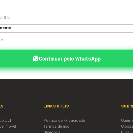
imento
Continuar pelo WhatsApp
ES
LINKS ÚTEIS
SOBR
do CLT
Política de Privacidade
Quem 
de Imóvel
Termos de uso
Glossá
Ouvidoria
Blog